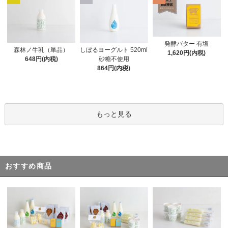
発酵バター 有塩
森林ノ牛乳（単品）
しぼるヨーグルト 520ml
1,620円(内税)
648円(内税)
砂糖不使用
864円(内税)
もっと見る
おすすめ商品