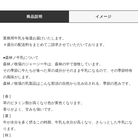
商品説明
イメージ
業務用牛乳を毎週お届けいたします。
４週分の配送料をまとめてご請求させていただいております。
●森林ノ牛乳について
森林ノ牧場のジャージー牛は、森林の中で放牧しています。
その季節に牛たちが食べた草の成分がそのまま牛乳になるので、その季節特有
の風味がします。
森林ノ牧場の乳製品はこんな那須の自然から生み出される、季節の恵みです。
[ 春 ]
草のビタミン類が高くなり色が黄色くなります。
香りがよく、甘みも強いです。
[ 夏 ]
牛が水分を多く摂るこの時期、牛乳も水分が高くなり、さらっとした牛乳にな
ります。
[ 秋 ]