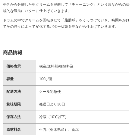
牛乳から分離した生クリームを発酵して「チャーニング」という昔ながらの伝
統的な製法にバターに仕上げていきます。
ドラムの中でクリームを回転させて「脂肪球」をくっつけていき、時間をかけ
てその時々によって変化するバター状態を見ながら仕上げていきます。
商品情報
価格表示
税込/送料別/梱包料込
容量
100g/個
配送方法
クール宅急便
賞味期限
発送日より30日
保存方法
冷蔵（10℃以下）
原材料名
生乳（栃木県産）、食塩