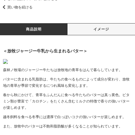
買い物を続ける
商品説明
イメージ
＜放牧ジャージー牛乳から生まれるバター＞
森林ノ牧場のジャージー牛たちは放牧地の青草をはんで暮らしています。
バターに含まれる乳脂肪は、牛たちの食べるものによって成分が変わり、放牧
地の青草が季節で変化するにつれ風味も変化します。
春から秋にかけて、青草をふんだんに食べる牛たちのバターは真っ黄色。ビタ
ミン類が豊富で「カロチン」をたくさん含むミルクの特徴で香りの強いバター
が楽しめます。
越冬飼料を食べる冬季には濃厚で白っぽいコクの強いバターが楽しめます。
また、放牧中のバターは不飽和脂肪酸が多くなることが知られています。