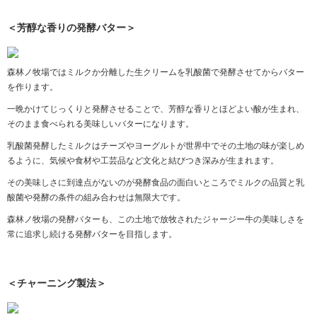
＜芳醇な香りの発酵バター＞
森林ノ牧場ではミルクか分離した生クリームを乳酸菌で発酵させてからバター
を作ります。
一晩かけてじっくりと発酵させることで、芳醇な香りとほどよい酸が生まれ、
そのまま食べられる美味しいバターになります。
乳酸菌発酵したミルクはチーズやヨーグルトが世界中でその土地の味が楽しめ
るように、気候や食材や工芸品など文化と結びつき深みが生まれます。
その美味しさに到達点がないのが発酵食品の面白いところでミルクの品質と乳
酸菌や発酵の条件の組み合わせは無限大です。
森林ノ牧場の発酵バターも、この土地で放牧されたジャージー牛の美味しさを
常に追求し続ける発酵バターを目指します。
＜チャーニング製法＞