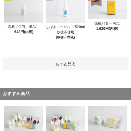
発酵バター 有塩
森林ノ牛乳（単品）
しぼるヨーグルト 520ml
1,620円(内税)
648円(内税)
砂糖不使用
864円(内税)
もっと見る
おすすめ商品