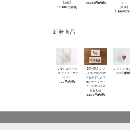
【冷蔵】
20,450円(内税)
ット
13,400円(内税)
【冷凍】
7,300円(内
新着商品
【送料込】いと
いとしいカ
マルシェバッグ
しいいのちの贈
756円(内税
〈Sサイズ・Mサ
りものボックス
イズ〉
カレー・ミート
770円(内税)
ソース選べる組
み合わせ
3,500円(内税)