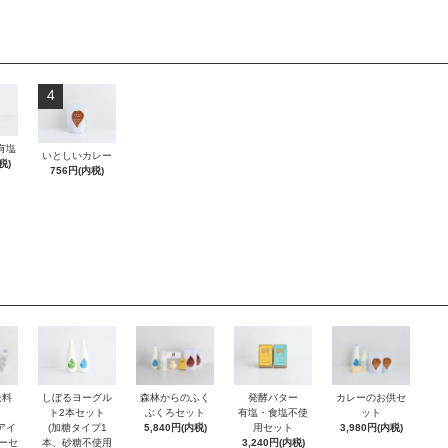
4
有塩
いとしいカレー
税)
756円(内税)
発酵バター
送料
森林からのふく
カレーのお供セ
しぼるヨーグル
有塩・食塩不使
ぶくろセット
ット
ト2本セット
用セット
アイ
5,840円(内税)
3,980円(内税)
(加糖タイプ1
3,240円(内税)
ーセ
本、砂糖不使用