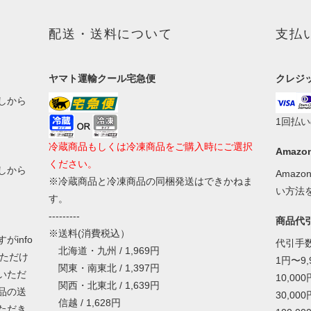
配送・送料について
支払
ヤマト運輸クール宅急便
クレジ
しから
1回払
冷蔵商品もしくは冷凍商品をご購入時にご選択
Amazon
ください。
しから
Amaz
※冷蔵商品と冷凍商品の同梱発送はできかねま
い方法
す。
---------
商品代
※送料(消費税込）
info
代引手
北海道・九州 / 1,969円
いただけ
1円〜9
関東・南東北 / 1,397円
いただ
10,00
関西・北東北 / 1,639円
品の送
30,00
信越 / 1,628円
ただき