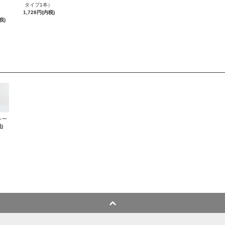
タイプ1本）
1,728円(内税)
税)
レー
)