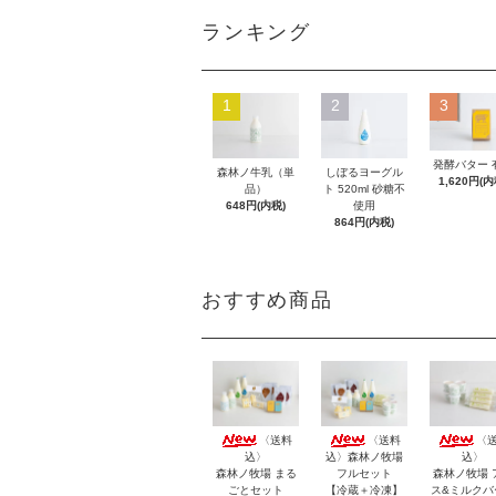
ランキング
1
2
3
発酵バター 
森林ノ牛乳（単
しぼるヨーグル
1,620円(内
品）
ト 520ml 砂糖不
648円(内税)
使用
864円(内税)
おすすめ商品
〈送料
〈送料
〈
込〉
込〉森林ノ牧場
込〉
森林ノ牧場 まる
フルセット
森林ノ牧場 
ごとセット
【冷蔵＋冷凍】
ス&ミルクバ