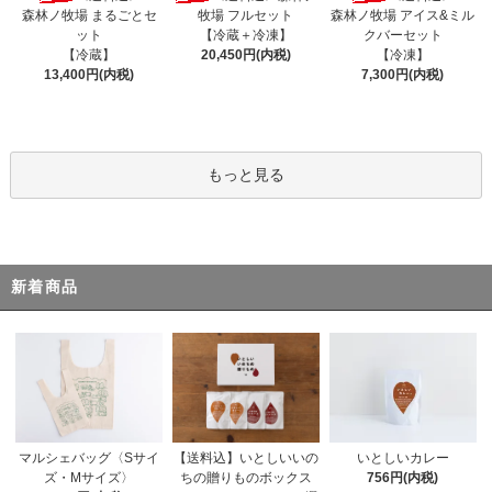
森林ノ牧場 まるごとセ
牧場 フルセット
森林ノ牧場 アイス&ミル
ット
【冷蔵＋冷凍】
クバーセット
【冷蔵】
20,450円(内税)
【冷凍】
13,400円(内税)
7,300円(内税)
もっと見る
新着商品
【送料込】いとしいいの
いとしいカレー
マルシェバッグ〈Sサイ
ちの贈りものボックス
756円(内税)
ズ・Mサイズ〉