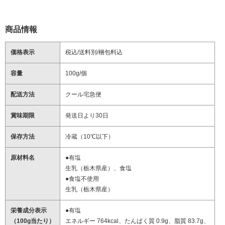
商品情報
価格表示
税込/送料別/梱包料込
容量
100g/個
配送方法
クール宅急便
賞味期限
発送日より30日
保存方法
冷蔵（10℃以下）
原材料名
●有塩
生乳（栃木県産）、食塩
●食塩不使用
生乳（栃木県産）
栄養成分表示
●有塩
（100g当たり）
エネルギー 764kcal、たんぱく質 0.9g、脂質 83.7g、