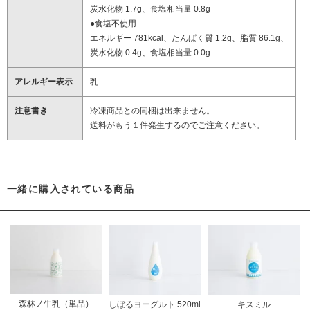
炭水化物 1.7g、食塩相当量 0.8g
●食塩不使用
エネルギー 781kcal、たんぱく質 1.2g、脂質 86.1g、
炭水化物 0.4g、食塩相当量 0.0g
アレルギー表示
乳
注意書き
冷凍商品との同梱は出来ません。
送料がもう１件発生するのでご注意ください。
一緒に購入されている商品
森林ノ牛乳（単品）
しぼるヨーグルト 520ml
キスミル