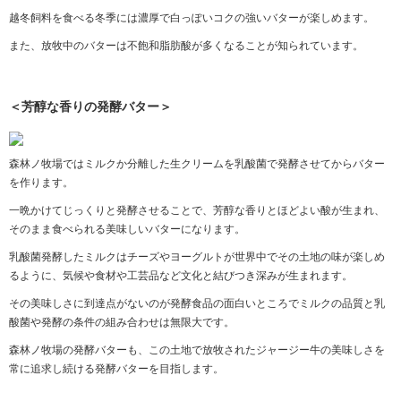
越冬飼料を食べる冬季には濃厚で白っぽいコクの強いバターが楽しめます。
また、放牧中のバターは不飽和脂肪酸が多くなることが知られています。
＜芳醇な香りの発酵バター＞
森林ノ牧場ではミルクか分離した生クリームを乳酸菌で発酵させてからバター
を作ります。
一晩かけてじっくりと発酵させることで、芳醇な香りとほどよい酸が生まれ、
そのまま食べられる美味しいバターになります。
乳酸菌発酵したミルクはチーズやヨーグルトが世界中でその土地の味が楽しめ
るように、気候や食材や工芸品など文化と結びつき深みが生まれます。
その美味しさに到達点がないのが発酵食品の面白いところでミルクの品質と乳
酸菌や発酵の条件の組み合わせは無限大です。
森林ノ牧場の発酵バターも、この土地で放牧されたジャージー牛の美味しさを
常に追求し続ける発酵バターを目指します。