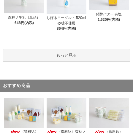
発酵バター 有塩
森林ノ牛乳（単品）
しぼるヨーグルト 520ml
1,620円(内税)
648円(内税)
砂糖不使用
864円(内税)
もっと見る
おすすめ商品
〈送料込〉
〈送料込〉森林ノ
〈送料込〉