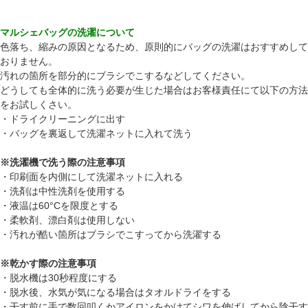
マルシェバッグの洗濯について
色落ち、縮みの原因となるため、原則的にバッグの洗濯はおすすめして
おりません。
汚れの箇所を部分的にブラシでこするなどしてください。
どうしても全体的に洗う必要が生じた場合はお客様責任にて以下の方法
をお試しくさい。
・ドライクリーニングに出す
・バッグを裏返して洗濯ネットに入れて洗う
※洗濯機で洗う際の注意事項
・印刷面を内側にして洗濯ネットに入れる
・洗剤は中性洗剤を使用する
・液温は60°Cを限度とする
・柔軟剤、漂白剤は使用しない
・汚れが酷い箇所はブラシでこすってから洗濯する
※乾かす際の注意事項
・脱水機は30秒程度にする
・脱水後、水気が気になる場合はタオルドライをする
・干す前に手で数回叩くかアイロンをかけてシワを伸ばしてから陰干す