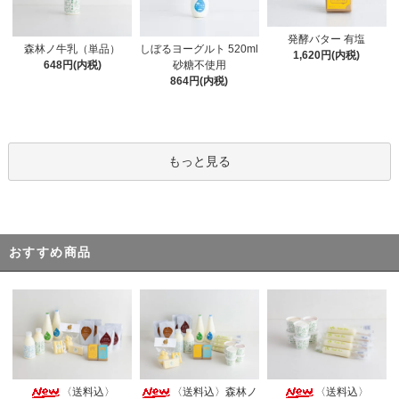
発酵バター 有塩
森林ノ牛乳（単品）
しぼるヨーグルト 520ml
1,620円(内税)
648円(内税)
砂糖不使用
864円(内税)
もっと見る
おすすめ商品
〈送料込〉
〈送料込〉森林ノ
〈送料込〉