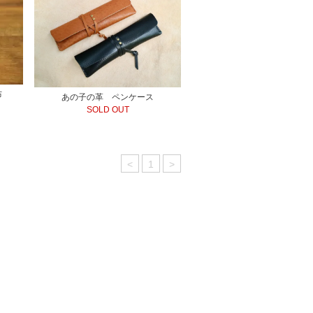
布
あの子の革 ペンケース
SOLD OUT
<
1
>