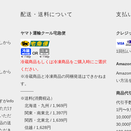
配送・送料について
支払
ヤマト運輸クール宅急便
クレジ
しから
1回払
冷蔵商品もしくは冷凍商品をご購入時にご選択
Amazon
ください。
しから
Amaz
※冷蔵商品と冷凍商品の同梱発送はできかねま
い方法
す。
---------
商品代
※送料(消費税込）
info
代引手
北海道・九州 / 1,969円
いただけ
1円〜9
関東・南東北 / 1,397円
いただ
10,00
関西・北東北 / 1,639円
品の送
30,00
信越 / 1,628円
ただき