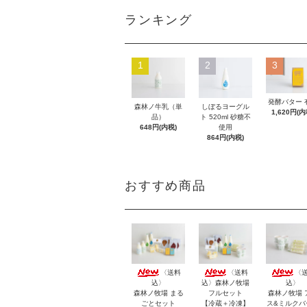
ランキング
1
2
3
発酵バター 
森林ノ牛乳（単
しぼるヨーグル
1,620円(内
品）
ト 520ml 砂糖不
648円(内税)
使用
864円(内税)
おすすめ商品
〈送料
〈送料
〈
込〉
込〉森林ノ牧場
込〉
森林ノ牧場 まる
フルセット
森林ノ牧場 
ごとセット
【冷蔵＋冷凍】
ス&ミルクバ