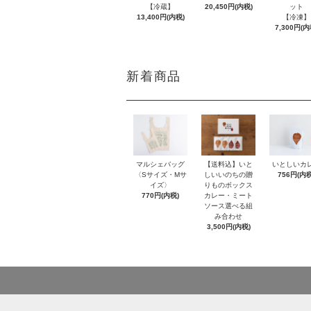
【冷蔵】
20,450円(内税)
ット
13,400円(内税)
【冷凍】
7,300円(内
新着商品
【送料込】いと
いとしいカ
マルシェバッグ
しいいのちの贈
756円(内税
〈Sサイズ・Mサ
りものボックス
イズ〉
カレー・ミート
770円(内税)
ソース選べる組
み合わせ
3,500円(内税)