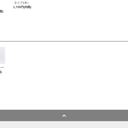
タイプ1本）
1,728円(内税)
税)
レー
)