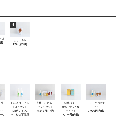
4
有塩
いとしいカレー
税)
756円(内税)
発酵バター
送料
森林からのふく
カレーのお供セ
しぼるヨーグル
有塩・食塩不使
ぶくろセット
ット
ト2本セット
用セット
アイ
5,840円(内税)
3,980円(内税)
(加糖タイプ1
3,240円(内税)
ーセ
本、砂糖不使用