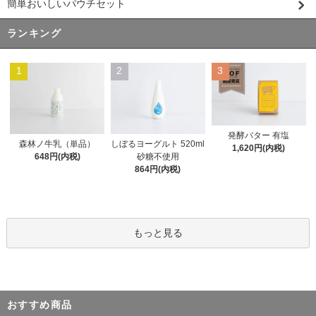
簡単おいしいパウチセット
ランキング
1
2
3
発酵バター 有塩
森林ノ牛乳（単品）
しぼるヨーグルト 520ml
1,620円(内税)
648円(内税)
砂糖不使用
864円(内税)
もっと見る
おすすめ商品