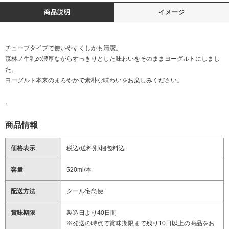
商品説明
イメージ
チューブタイプで使いやすくしかも清潔。
森林ノ牛乳の濃厚ながらすっきりとした味わいをそのままヨーグルトにしまし
た。
ヨーグルト本来のまろやかで素朴な味わいをお楽しみください。
.
商品情報
価格表示
税込/送料別/梱包料込
容量
520ml/本
配送方法
クール宅急便
賞味期限
製造日より40日間
※発送の時点で賞味期限まで残り10日以上の商品をお