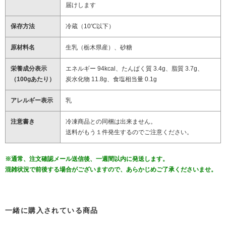
届けします
保存方法
冷蔵（10℃以下）
原材料名
生乳（栃木県産）、砂糖
栄養成分表示
エネルギー 94kcal、たんぱく質 3.4g、脂質 3.7g、
（100gあたり）
炭水化物 11.8g、食塩相当量 0.1g
アレルギー表示
乳
注意書き
冷凍商品との同梱は出来ません。
送料がもう１件発生するのでご注意ください。
※通常、注文確認メール送信後、一週間以内に発送します。
混雑状況で前後する場合がございますので、あらかじめご了承くださいませ。
一緒に購入されている商品