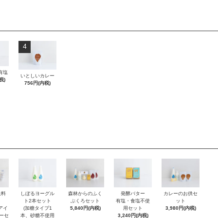
4
有塩
いとしいカレー
税)
756円(内税)
発酵バター
送料
森林からのふく
カレーのお供セ
しぼるヨーグル
有塩・食塩不使
ぶくろセット
ット
ト2本セット
用セット
アイ
5,840円(内税)
3,980円(内税)
(加糖タイプ1
3,240円(内税)
ーセ
本、砂糖不使用