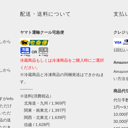
配送・送料について
支払
ヤマト運輸クール宅急便
クレジ
しから
1回払
冷蔵商品もしくは冷凍商品をご購入時にご選択
Amazon
ください。
しから
Amaz
※冷蔵商品と冷凍商品の同梱発送はできかねま
い方法
す。
---------
商品代
※送料(消費税込）
info
代引手
北海道・九州 / 1,969円
いただけ
1円〜9
関東・南東北 / 1,397円
いただ
10,00
関西・北東北 / 1,639円
品の送
30,00
信越 / 1,628円
ただき