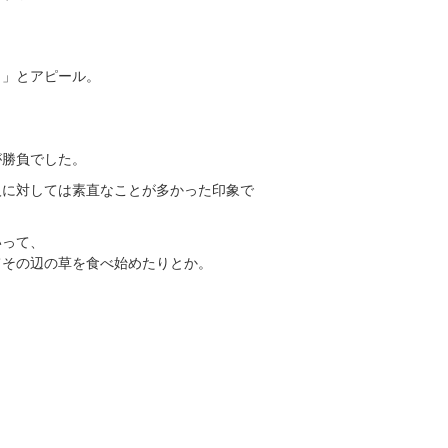
。
！」とアピール。
、
が勝負でした。
人に対しては素直なことが多かった印象で
いって、
てその辺の草を食べ始めたりとか。