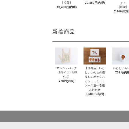
【冷蔵】
20,450円(内税)
ット
13,400円(内税)
【冷凍】
7,300円(内
新着商品
【送料込】いと
いとしいカ
マルシェバッグ
しいいのちの贈
756円(内税
〈Sサイズ・Mサ
りものボックス
イズ〉
カレー・ミート
770円(内税)
ソース選べる組
み合わせ
3,500円(内税)