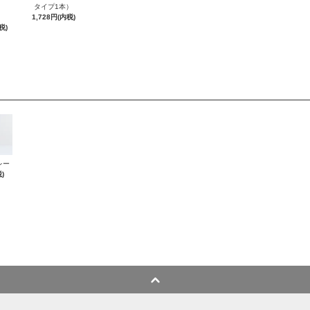
タイプ1本）
1,728円(内税)
税)
レー
)