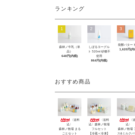
ランキング
1
2
3
発酵バター 
森林ノ牛乳（単
しぼるヨーグル
1,620円(内
品）
ト 520ml 砂糖不
648円(内税)
使用
864円(内税)
おすすめ商品
〈送料
〈送料
〈
込〉
込〉森林ノ牧場
込〉
森林ノ牧場 まる
フルセット
森林ノ牧場 
ごとセット
【冷蔵＋冷凍】
ス&ミルクバ