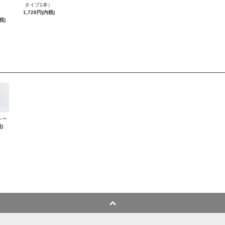
タイプ1本）
1,728円(内税)
税)
レー
)