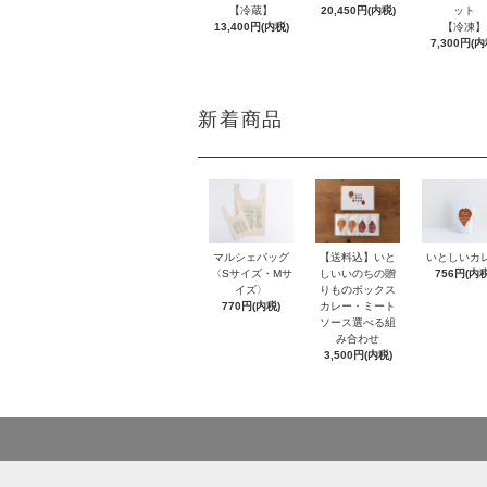
【冷蔵】
20,450円(内税)
ット
13,400円(内税)
【冷凍】
7,300円(内
新着商品
【送料込】いと
いとしいカ
マルシェバッグ
しいいのちの贈
756円(内税
〈Sサイズ・Mサ
りものボックス
イズ〉
カレー・ミート
770円(内税)
ソース選べる組
み合わせ
3,500円(内税)