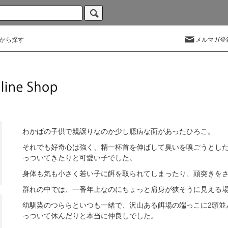
から探す
メルマガ登
わかばの子供で親譲りなのか少し臆病な面があったひろこ。
それでも好奇心は強く、精一杯首を伸ばして臭いを嗅ごうとし
っついてきたりと可愛い子でした。
身体も気も小さく若い子に餌を取られてしまったり、頭突きを
群れの中では、一番年上なのにちょっと肩身が狭そうに見える
幼馴染のつららといつも一緒で、沢山ある餌場の端っこに2頭並
っついて休んだりと本当に仲良しでした。