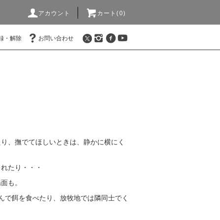
アカウント
カート(0)
録・解除
お問い合わせ
たり、撫でてほしいときは、静かに横にく
されたり・・・
場面も。
んで餌を食べたり、放牧地では隣同士でく