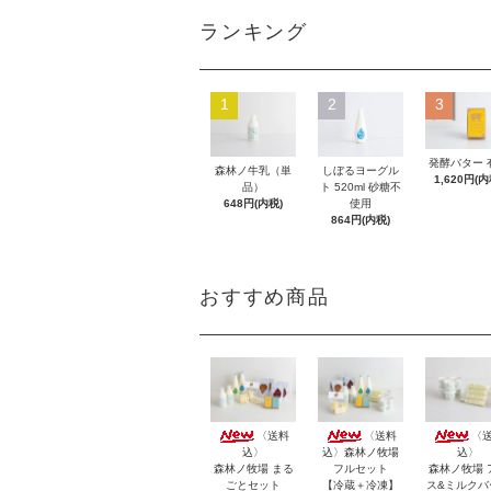
ランキング
1
2
3
発酵バター 
森林ノ牛乳（単
しぼるヨーグル
1,620円(内
品）
ト 520ml 砂糖不
648円(内税)
使用
864円(内税)
おすすめ商品
〈送料
〈送料
〈
込〉
込〉森林ノ牧場
込〉
森林ノ牧場 まる
フルセット
森林ノ牧場 
ごとセット
【冷蔵＋冷凍】
ス&ミルクバ