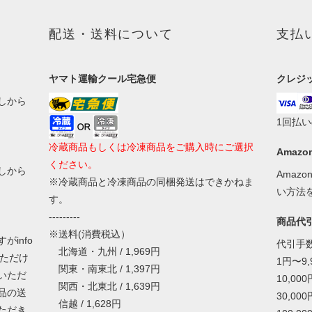
配送・送料について
支払
ヤマト運輸クール宅急便
クレジ
しから
1回払
冷蔵商品もしくは冷凍商品をご購入時にご選択
Amazon
ください。
しから
Amaz
※冷蔵商品と冷凍商品の同梱発送はできかねま
い方法
す。
---------
商品代
※送料(消費税込）
info
代引手
北海道・九州 / 1,969円
いただけ
1円〜9
関東・南東北 / 1,397円
いただ
10,00
関西・北東北 / 1,639円
品の送
30,00
信越 / 1,628円
ただき