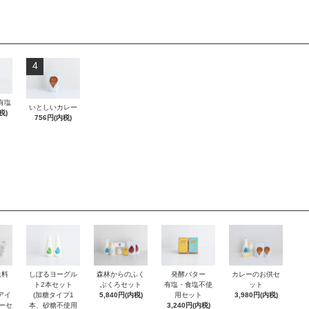
4
有塩
いとしいカレー
税)
756円(内税)
発酵バター
送料
森林からのふく
カレーのお供セ
しぼるヨーグル
有塩・食塩不使
ぶくろセット
ット
ト2本セット
用セット
アイ
5,840円(内税)
3,980円(内税)
(加糖タイプ1
3,240円(内税)
ーセ
本、砂糖不使用