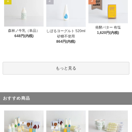
1
2
3
発酵バター 有塩
森林ノ牛乳（単品）
しぼるヨーグルト 520ml
1,620円(内税)
648円(内税)
砂糖不使用
864円(内税)
もっと見る
おすすめ商品